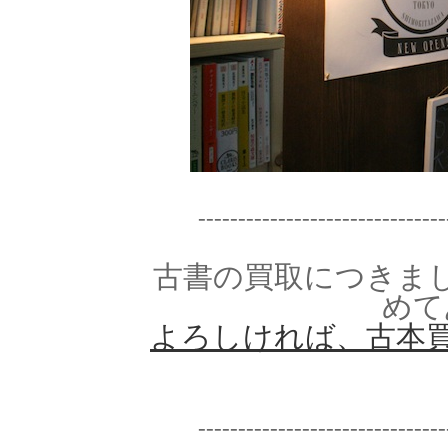
-------------------------------
古書の買取につきま
めて
よろしければ、古本買
-------------------------------